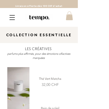
Livraison
offerte
dès 100 CHF d'achat
COLLECTION ESSENTIELLE
LES
CRÉATIVES
parfums plus affirmés, pour des émotions olfactives
marquées
Thé Vert Matcha
Prix
32,00 CHF
Bain de soleil