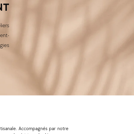
NT
liers
ent-
ugies
rtisanale. Accompagnés par notre